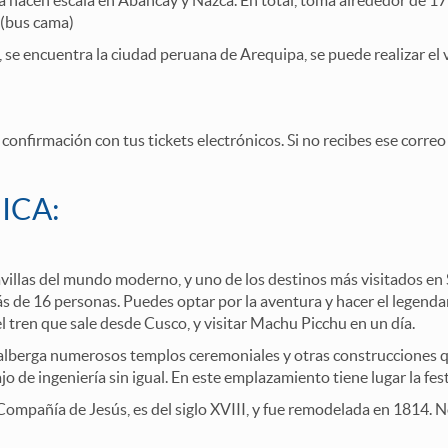
 hacen escala en Abancay y Nazca. En total, toma alrededor de 17 
0 (bus cama)
, se encuentra la ciudad peruana de Arequipa, se puede realizar el 
confirmación con tus tickets electrónicos. Si no recibes ese correo
ICA:
avillas del mundo moderno, y uno de los destinos más visitados e
s de 16 personas. Puedes optar por la aventura y hacer el legenda
el tren que sale desde Cusco, y visitar Machu Picchu en un día.
alberga numerosos templos ceremoniales y otras construcciones qu
o de ingeniería sin igual. En este emplazamiento tiene lugar la fest
 Compañía de Jesús, es del siglo XVIII, y fue remodelada en 1814. N