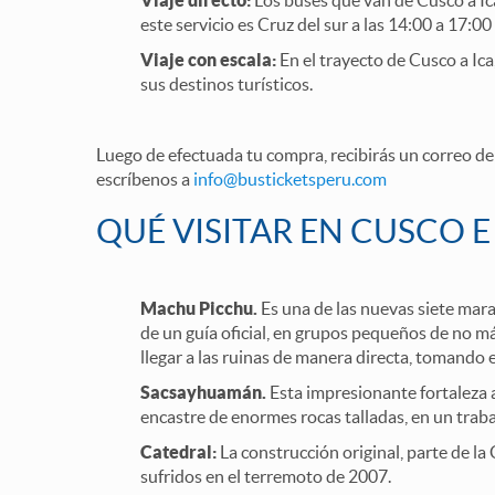
Viaje directo:
Los buses que van de Cusco a Ica
este servicio es Cruz del sur a las 14:00 a 17:0
Viaje con escala:
En el trayecto de Cusco a Ica
sus destinos turísticos.
Luego de efectuada tu compra, recibirás un correo de 
escríbenos a
info@busticketsperu.com
QUÉ VISITAR EN CUSCO E 
Machu Picchu.
Es una de las nuevas siete mar
de un guía oficial, en grupos pequeños de no má
llegar a las ruinas de manera directa, tomando 
Sacsayhuamán.
Esta impresionante fortaleza 
encastre de enormes rocas talladas, en un trabaj
Catedral:
La construcción original, parte de la
sufridos en el terremoto de 2007.