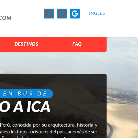
A
INGLES
.COM
DESTINOS
FAQ
 EN BUS DE
O A ICA
Perú, conocida por su arquitectura, historia y
ales destinos turísticos del país, además de ser