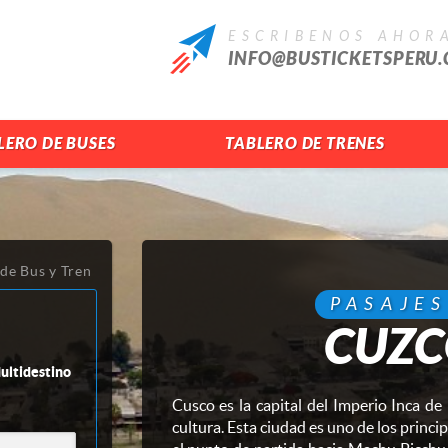
ESCRIBENOS AHOR
INFO@BUSTICKETSPERU
LERO DE BUSES
TABLERO DE TRENES
 de Bus y Tren
PASAJES
CUZC
ltidestino
Cusco es la capital del Imperio Inca de 
cultura. Esta ciudad es uno de los princip