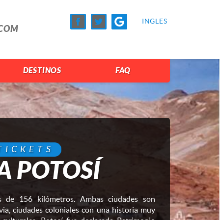
A
INGLES
.COM
DESTINOS
FAQ
TICKETS
A POTOSÍ
es de 156 kilómetros. Ambas ciudades son
via, ciudades coloniales con una historia muy