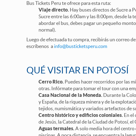
Bus Tickets Peru te ofrece para esta ruta:
Viaje directo.
Hay buses directos de Sucre a Po
Sucre entre las 6:00am y las 8:00pm, desde la t
abordar el bus, debes pagar un pequeño monto p
normal).
Luego de efectuada tu compra, recibirás un correo de 
escríbenos a
info@busticketsperu.com
QUÉ VISITAR EN POTOSÍ
Cerro Rico.
Puedes hacer recorridos por las mi
otras. Infórmate para tomar el tour con una em
Casa Nacional de la Moneda.
Durante la Colon
y España, de la riqueza minera y de la explotac
tejidos, numismática y variados artefactos de
Centro histórico y edificios coloniales.
En el 
de Jesús, la Catedral de la Ciudad de Potosí, e
Aguas termales.
A solo media hora del centro 
piscinas. A poca distancia, se encuentra la lagu