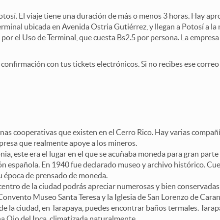
tosí. El viaje tiene una duración de más o menos 3 horas. Hay apr
erminal ubicada en Avenida Ostria Gutiérrez, y llegan a Potosí a l
or el Uso de Terminal, que cuesta Bs2.5 por persona. La empresa 
confirmación con tus tickets electrónicos. Si no recibes ese correo
nas cooperativas que existen en el Cerro Rico. Hay varias compañía
presa que realmente apoye a los mineros.
ia, este era el lugar en el que se acuñaba moneda para gran part
ión española. En 1940 fue declarado museo y archivo histórico. Cue
 su época de prensado de moneda.
centro de la ciudad podrás apreciar numerosas y bien conservadas 
l Convento Museo Santa Teresa y la Iglesia de San Lorenzo de Caran
de la ciudad, en Tarapaya, puedes encontrar baños termales. Tarap
na Ojo del Inca, climatizada naturalmente.