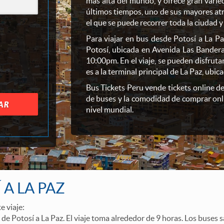
más alta del mundo, y ofrece gran varie
últimos tiempos, uno de sus mayores atra
el que se puede recorrer toda la ciudad y
Para viajar en bus desde Potosí a La Pa
Potosí, ubicada en Avenida Las Banderas.
10:00pm. En el viaje, se pueden disfrutar 
es a la terminal principal de La Paz, ubi
Bus Tickets Peru vende tickets online d
de buses y la comodidad de comprar onl
AR
nivel mundial.
A LA PAZ
e viaje:
de Potosí a La Paz. El viaje toma alrededor de 9 horas. Los buses s