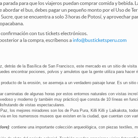
na parada para que los viajeros puedan comprar comida y bebida. L
abordar el bus, debes pagar un pequeño monto por el Uso de Term
Sucre, que se encuentra a solo 3 horas de Potosí, y aprovechar pa
Copacabana.
confirmación con tus tickets electrónicos.
 posterior a la compra, escríbenos a
info@busticketsperu.com
, detrás de la Basílica de San Francisco, este mercado es un sitio de visita
 puedes encontrar pociones, polvos y amuletos que la gente utiliza para hacer
roducto de la erosión, se asemeja a un verdadero paisaje lunar. Es un sitio 
r caminatas de algunas horas por estos entornos naturales con vistas increíb
ovedoso y moderno (y también muy práctico) que consta de 10 líneas en func
disfrutando de vistas espectaculares.
Paz, los mejores miradores son los de Pura Pura, Killi Killi y Laikakota, todo
Bolivia en los numerosos museos que existen en la ciudad, que cuentan con v
lore)
:
contiene una importante colección arqueológica, con piezas textiles, m