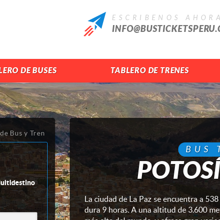
ESCRIBENOS AHOR
INFO@BUSTICKETSPERU
LERO DE BUSES
TABLERO DE TRENES
 de Bus y Tren
BUS 
POTOSÍ
ltidestino
La ciudad de La Paz se encuentra a 538 
dura 9 horas. A una altitud de 3.600 metr