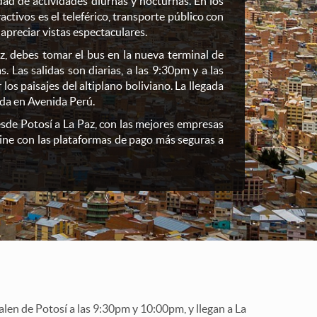
dad de actividades diurnas y nocturnas. En los
ctivos es el teleférico, transporte público con
 apreciar vistas espectaculares.
z, debes tomar el bus en la nueva terminal de
 Las salidas son diarias, a las 9:30pm y a las
los paisajes del altiplano boliviano. La llegada
cada en Avenida Perú.
esde Potosí a La Paz, con las mejores empresas
ine con las plataformas de pago más seguras a
alen de Potosí a las 9:30pm y 10:00pm, y llegan a La