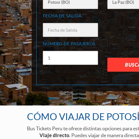
FECHA DE SALIDA
NÚMERO DE PASAJEROS
BUSC
CÓMO VIAJAR DE POTOSÍ 
Bus Tickets Peru te ofrece distintas opciones para est
Viaje directo.
Puedes viajar de manera directa 