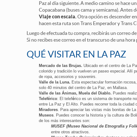
Paz al día siguiente. A medio camino se hace u
Copacabana (buses cama y semicama). Antes de 
Viaje con escala.
Otra opción es descender en 
hacen esta ruta son Trans Emperador y Trans 
Luego de efectuada tu compra, recibirás un correo de 
Si no recibes ese correo en el transcurso de una hora
QUÉ VISITAR EN LA PAZ
Mercado de las Brujas.
Ubicado en el centro de La Paz
colorido y tradición lo vuelven un paseo especial. Allí
de ropa, accesorios y souvenirs.
Valle de la Luna.
Esta espectacular formación rocosa, p
solo 40 minutos del centro de La Paz, en Mallasa.
Valle de las Ánimas, Muela del Diablo.
Puedes realiza
Teleférico
:
El telef
é
rico es un sistema de transporte n
entre La Paz y El Alto. Puedes recorrer toda la ciudad 
Miradores
. Para apreciar las vistas más bonitas de La 
Museos
. Puedes conocer la historia y la cultura de 
de los más interesantes son:
MUSEF (Museo Nacional de Etnografía y Folk
entre otros atractivos.